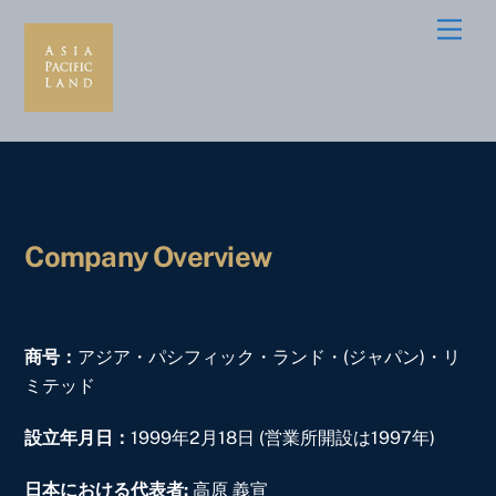
Skip
Men
to
content
Company Overview
商号：
アジア・パシフィック・ランド・(ジャパン)・リ
ミテッド
設立年月日：
1999年2月18日 (営業所開設は1997年)
日本における代表者
:
高原 義宣